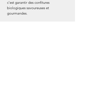
c’est garantir des confitures
biologiques savoureuses et
gourmandes.
À partir de recettes de grand-mère,
selon nos goûts et nos envies, Les
confitures de Cheverny, en Sologne,
ont bâti une gamme artisanale dans le
plus pur respect du fruit.
Bonne dégustation!
Tous les flacons font 280g et ont un
DDM de 36 mois
Tous réalisés à partir de fruits frais de
France, cuits au chaudron ouvert, avec
52 à 55% de fruit.
Confitures : de 6,70€ à 7,10€
Fraise, Abricot, Myrtille, , Poire,