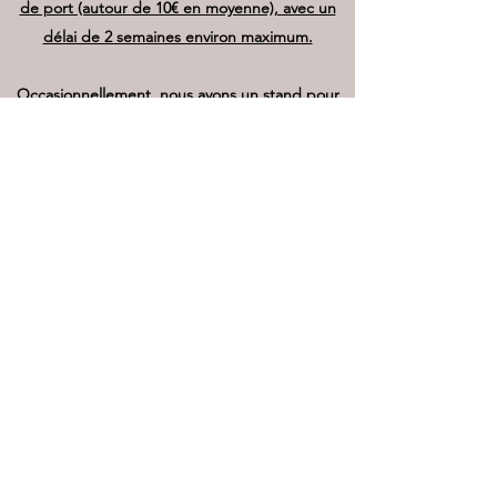
de port (autour de 10€ en moyenne), avec un
délai de 2 semaines environ maximum.
Occasionnellement, nous avons un stand pour
retrait sans frais au marché de la Teste de Buch
le vendredi, jour du marché bio.
Faites nous savoir si vous souhaitez ce mode de
retrait en nous faisant une demande sur le
formulaire de contact ci dessous
Boutique
Contact